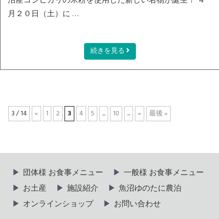
沼産コシヒカリの米粉を使用した新しい名物が誕生！ ４
月２０日（土）に …
続きを見る
3 / 14
«
1
2
3
4
5
...
10
...
»
最後 »
団体様 お食事メニュー
一般様 お食事メニュー
お土産
施設紹介
魚沼ゆのたに農泊
オンラインショップ
お問い合わせ