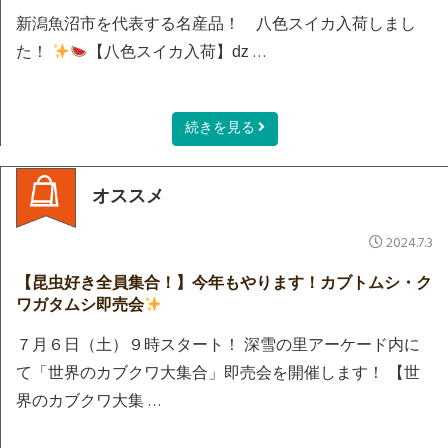
新潟魚沼市を代表する名産品！ 八色スイカ入荷しまし
た！
【八色スイカ入荷】ǳ …
続きを見る
オススメ
2024.7.3
【昆虫好き全員集合！】今年もやります！カブトムシ・ク
ワガタムシ即売会
７月６日（土）９時スタート！ 深雪の里アーケード内に
て「世界のカブクワ大集合」即売会を開催します！ 【世
界のカブクワ大集 …