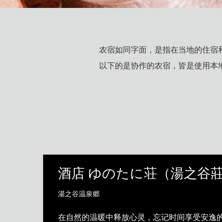
农宿如同字面，是指在当地的住宿
以下的是协作的农宿，皆是使用本
酒店 ゆのたに荘（湯之谷
湯之谷温泉郷
在自然的温暖中释放心灵，忘记时间享受安逸