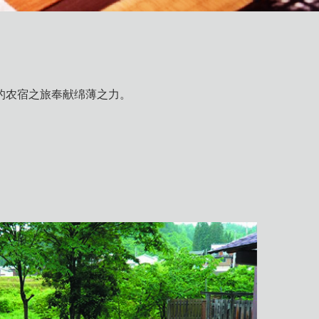
的农宿之旅奉献绵薄之力。